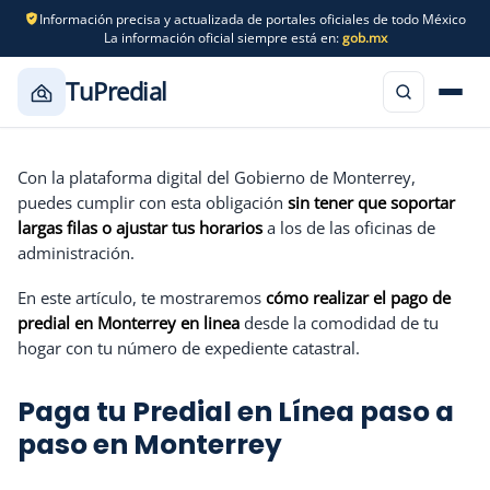
Información precisa y actualizada de portales oficiales de todo México
La información oficial siempre está en:
gob.mx
TuPredial
Saltar
al
Con la plataforma digital del Gobierno de Monterrey,
contenido
puedes cumplir con esta obligación
sin tener que soportar
largas filas o ajustar tus horarios
a los de las oficinas de
administración.
En este artículo, te mostraremos
cómo realizar el pago de
predial en Monterrey en linea
desde la comodidad de tu
hogar con tu número de expediente catastral.
Paga tu Predial en Línea paso a
paso en Monterrey