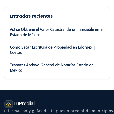
Entradas recientes
Así se Obtiene el Valor Catastral de un Inmueble en el
Estado de México
Cómo Sacar Escritura de Propiedad en Edomex |
Costos
Trámites Archivo General de Notarías Estado de
México
TuPredial
Información y guías del impuesto predial de municipios 