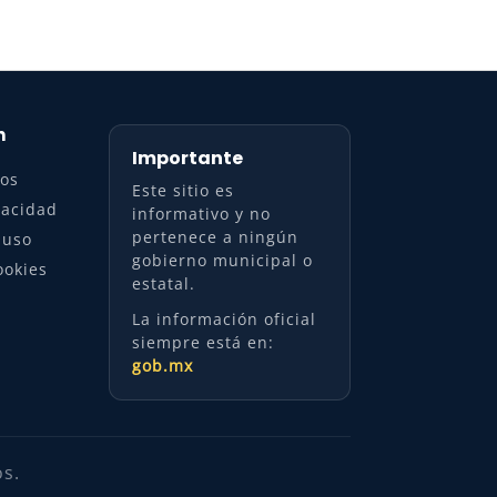
n
Importante
ros
Este sitio es
vacidad
informativo y no
pertenece a ningún
 uso
gobierno municipal o
ookies
estatal.
La información oficial
siempre está en:
gob.mx
os.