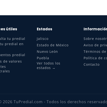
es útiles
Estados
Informació
lta tu predial
Jalisco
Sobre nosot
tu predial en
Estado de México
Aviso de pri
Nuevo León
Términos de
entos predial
Puebla
Política de c
s de valores
Ver todos los
Contacto
tes
estados →
trales
 2026 TuPredial.com - Todos los derechos reservad