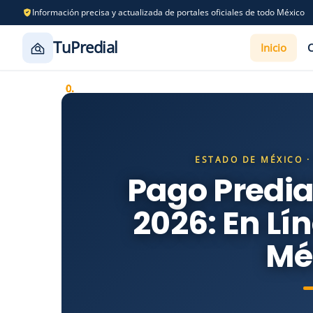
Información precisa y actualizada de portales oficiales de todo México
TuPredial
Inicio
Saltar
al
contenido
ESTADO DE MÉXICO ·
Pago Predia
2026: En Lí
Mé