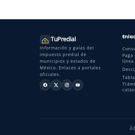
Enlac
TuPredial
Información y guías del
Consu
impuesto predial de
Paga 
municipios y estados de
línea
México. Enlaces a portales
Descu
oficiales.
Tabla
Trámi
catas
Â©