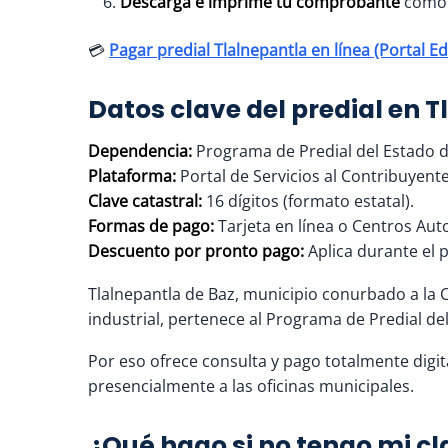
Descarga e imprime tu comprobante
como j
💳
Pagar predial Tlalnepantla en línea (Portal 
Datos clave del predial en 
Dependencia:
Programa de Predial del Estado de
Plataforma:
Portal de Servicios al Contribuyent
Clave catastral:
16 dígitos (formato estatal).
Formas de pago:
Tarjeta en línea o Centros Aut
Descuento por pronto pago:
Aplica durante el 
Tlalnepantla de Baz, municipio conurbado a la 
industrial, pertenece al Programa de Predial de
Por eso ofrece consulta y pago totalmente digita
presencialmente a las oficinas municipales.
¿Qué hago si no tengo mi cl