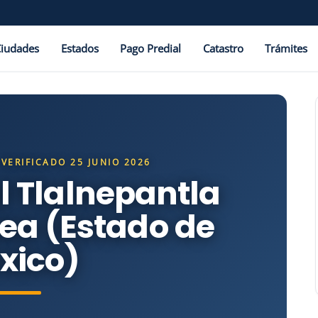
Ciudades
Estados
Pago Predial
Catastro
Trámites
 VERIFICADO 25 JUNIO 2026
l Tlalnepantla
nea (Estado de
xico)