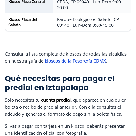
Kiosco Plaza Central
CEDA, CP 09040 · Lun-Dom 9:00-
20:00
Parque Ecológico el Salado, CP
Kiosco Plaza del
Salado
09140 · Lun-Dom 9:00-15:00
Consulta la lista completa de kioscos de todas las alcaldías
en nuestra guía de
kioscos de la Tesorería CDMX
.
Qué necesitas para pagar el
predial en Iztapalapa
Solo necesitas tu
cuenta predial
, que aparece en cualquier
boleta o recibo de predial anterior. Con ella consultas el
adeudo y generas el formato de pago sin la boleta física.
Si vas a pagar con tarjeta en un kiosco, deberás presentar
una identificación oficial con fotografía.