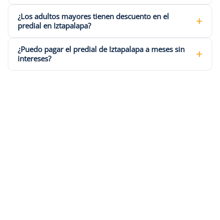
¿Los adultos mayores tienen descuento en el
predial en Iztapalapa?
¿Puedo pagar el predial de Iztapalapa a meses sin
intereses?