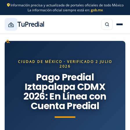
Información precisa y actualizada de portales oficiales de todo México
La información oficial siempre está en:
gob.mx
TuPredial
Saltar
al
contenido
CIUDAD DE MÉXICO · VERIFICADO 2 JULIO
2026
Pago Predial
Iztapalapa CDMX
2026: En Línea con
Cuenta Predial