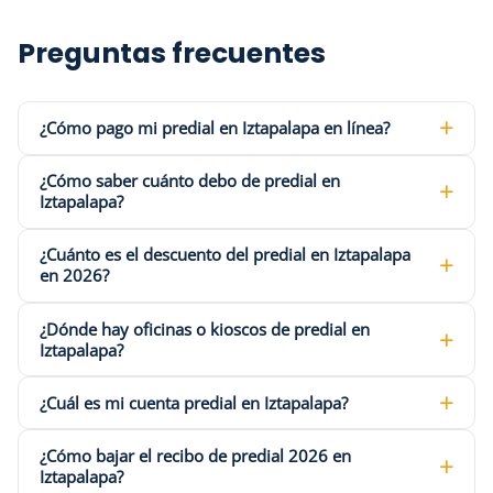
Preguntas frecuentes
¿Cómo pago mi predial en Iztapalapa en línea?
¿Cómo saber cuánto debo de predial en
Iztapalapa?
¿Cuánto es el descuento del predial en Iztapalapa
en 2026?
¿Dónde hay oficinas o kioscos de predial en
Iztapalapa?
¿Cuál es mi cuenta predial en Iztapalapa?
¿Cómo bajar el recibo de predial 2026 en
Iztapalapa?