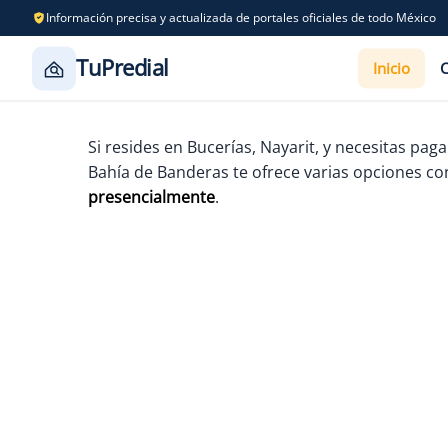
Información precisa y actualizada de portales oficiales de todo México
TuPredial
Inicio
Saltar
al
Si resides en Bucerías, Nayarit, y necesitas pag
contenido
Bahía de Banderas te ofrece varias opciones c
presencialmente
.