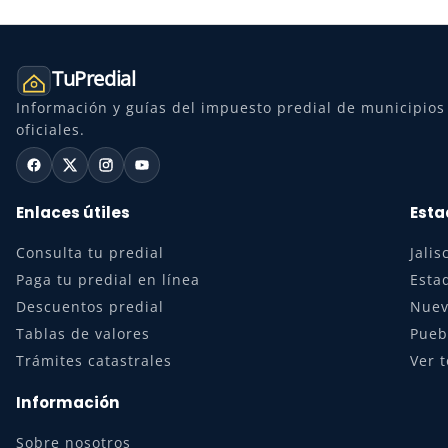
TuPredial
Información y guías del impuesto predial de municipios 
oficiales.
Enlaces útiles
Esta
Consulta tu predial
Jalis
Paga tu predial en línea
Esta
Descuentos predial
Nuev
Tablas de valores
Pueb
Trámites catastrales
Ver 
Información
Sobre nosotros