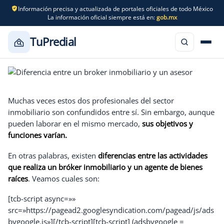
Información precisa y actualizada de portales oficiales de todo México
La información oficial siempre está en:
gob.mx
TuPredial
Saltar
al
contenido
Muchas veces estos dos profesionales del sector
inmobiliario son confundidos entre sí. Sin embargo, aunque
pueden laborar en el mismo mercado,
sus objetivos y
funciones varían.
En otras palabras, existen
diferencias entre las actividades
que realiza un bróker inmobiliario y un agente de bienes
raíces
. Veamos cuales son:
[tcb-script async=»»
src=»https://pagead2.googlesyndication.com/pagead/js/ads
bygoogle.js»][/tcb-script]
[tcb-script] (adsbygoogle =