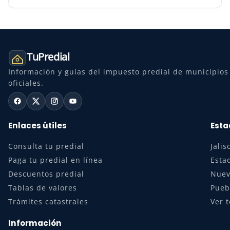
TuPredial
Información y guías del impuesto predial de municipios 
oficiales.
Enlaces útiles
Esta
Consulta tu predial
Jalis
Paga tu predial en línea
Esta
Descuentos predial
Nuev
Tablas de valores
Pueb
Trámites catastrales
Ver 
Información