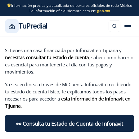
Información precisa y actualizada de portales oficiales de todo México
La información oficial siempre está en:
gob.mx
TuPredial
Saltar
al
Si tienes una casa financiada por Infonavit en Tijuana y
contenido
necesitas consultar tu estado de cuenta
, saber cómo hacerlo
es esencial para mantenerte al día con tus pagos y
movimientos.
Ya sea en línea a través de Mi Cuenta Infonavit o recibiendo
tu estado de cuenta físico, te explicamos todos los pasos
necesarios para acceder a
esta información de Infonavit en
Tijuana.
👀​ Consulta tu Estado de Cuenta de Infonavit