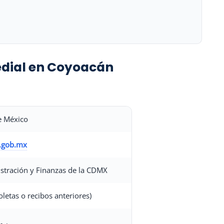
redial en Coyoacán
e México
x.gob.mx
istración y Finanzas de la CDMX
oletas o recibos anteriores)