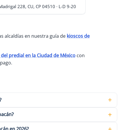
 Madrigal 228, CU, CP 04510 · L-D 9-20
as alcaldías en nuestra guía de
kioscos de
del predial en la Ciudad de México
con
 pago.
?
oacán?
acán en 2026?