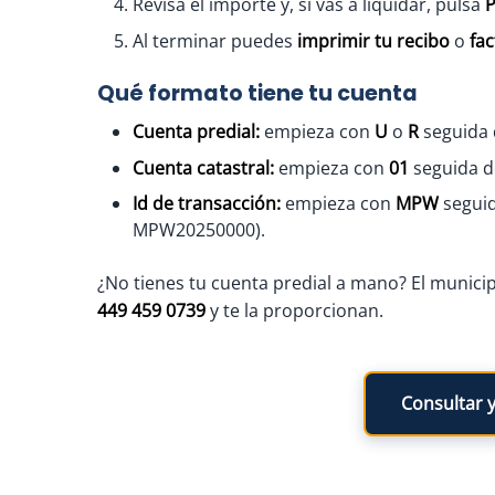
Revisa el importe y, si vas a liquidar, pulsa
P
Al terminar puedes
imprimir tu recibo
o
fac
Qué formato tiene tu cuenta
Cuenta predial:
empieza con
U
o
R
seguida 
Cuenta catastral:
empieza con
01
seguida d
Id de transacción:
empieza con
MPW
seguid
MPW20250000).
¿No tienes tu cuenta predial a mano? El municipi
449 459 0739
y te la proporcionan.
Consultar y