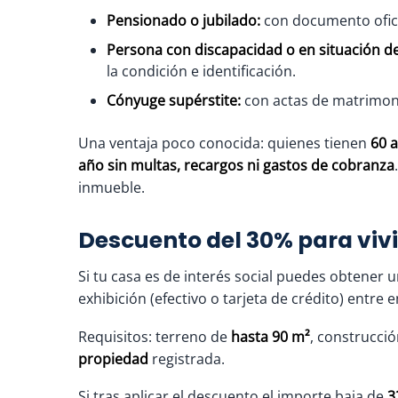
Pensionado o jubilado:
con documento oficia
Persona con discapacidad o en situación de
la condición e identificación.
Cónyuge supérstite:
con actas de matrimonio
Una ventaja poco conocida: quienes tienen
60 
año sin multas, recargos ni gastos de cobranza
inmueble.
Descuento del 30% para vivi
Si tu casa es de interés social puedes obtener 
exhibición (efectivo o tarjeta de crédito) entre 
Requisitos: terreno de
hasta 90 m²
, construcci
propiedad
registrada.
Si tras aplicar el descuento el importe baja de
3