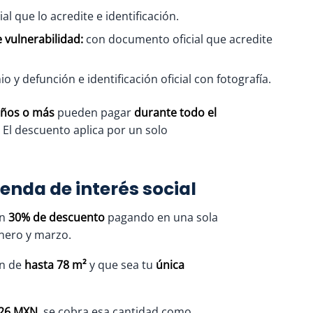
l que lo acredite e identificación.
 vulnerabilidad:
con documento oficial que acredite
 y defunción e identificación oficial con fotografía.
años o más
pueden pagar
durante todo el
. El descuento aplica por un solo
enda de interés social
un
30% de descuento
pagando en una sola
enero y marzo.
ón de
hasta 78 m²
y que sea tu
única
26 MXN
, se cobra esa cantidad como