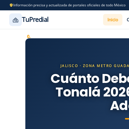
Información precisa y actualizada de portales oficiales de todo México
TuPredial
Inicio
Saltar
al
contenido
JALISCO · ZONA METRO GUADA
Cuánto Debo
Tonalá 2026
Ad