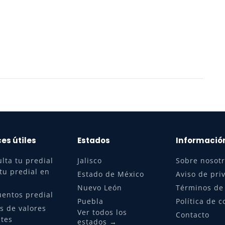
es útiles
Estados
Informació
lta tu predial
Jalisco
Sobre nosot
tu predial en
Estado de México
Aviso de pri
Nuevo León
Términos de
entos predial
Puebla
Política de c
s de valores
Ver todos los
Contacto
tes
estados →