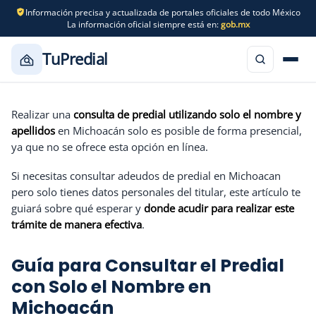
Información precisa y actualizada de portales oficiales de todo México
La información oficial siempre está en:
gob.mx
TuPredial
Saltar
al
Realizar una
consulta de predial utilizando solo el nombre y
contenido
apellidos
en Michoacán solo es posible de forma presencial,
ya que no se ofrece esta opción en línea.
Si necesitas consultar adeudos de predial en Michoacan
pero solo tienes datos personales del titular, este artículo te
guiará sobre qué esperar y
donde acudir para realizar este
trámite de manera efectiva
.
Guía para Consultar el Predial
con Solo el Nombre en
Michoacán