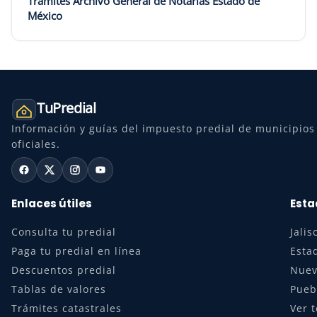
Trámites Archivo General de Notarías Estado de
México
TuPredial
Información y guías del impuesto predial de municipios 
oficiales.
Enlaces útiles
Esta
Consulta tu predial
Jalis
Paga tu predial en línea
Esta
Descuentos predial
Nuev
Tablas de valores
Pueb
Trámites catastrales
Ver 